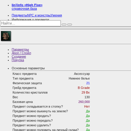
lin
][
info
<High Five>
справочная база
Предметы
NPC и монстры
Умения
Информация о предмете
Thin Leather Shirt
Параметры
Дроп / Спойл
Создание
Покупка
Основные параметры
Класс предмета
Аксессуар
Тип предмета
Нижнее белье
Физическая защита
21
Грейд предмета
B Grade
Количество кристаллов
29 Bx
Вес
130
Базовая цена
260,000
Предмет складывается в стопку?
Нет
Предмет можно выкинуть на землю?
Да
Предмет можно продать?
Да
Предмет можно передать?
Да
Предмет можно удалить?
Да
Предмет можно положить на личный склад?
Да