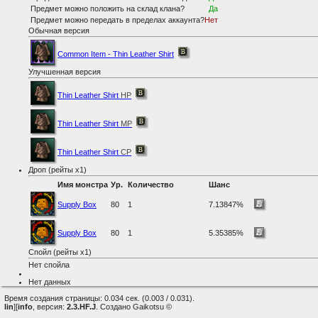
Предмет можно положить на склад клана?
Да
Предмет можно передать в пределах аккаунта?
Нет
Обычная версия
Common Item - Thin Leather Shirt
Улучшенная версия
Thin Leather Shirt
HP
Thin Leather Shirt
MP
Thin Leather Shirt
CP
Дроп (рейты x1)
Имя монстра
Ур.
Количество
Шанс
Supply Box
80
1
7.13847%
Supply Box
80
1
5.35385%
Спойл (рейты x1)
Нет спойла
Нет данных
Время создания страницы: 0.034 сек. (0.003 / 0.031).
lin
][
info
, версия:
2.3.HF.J
. Создано Gaikotsu ©