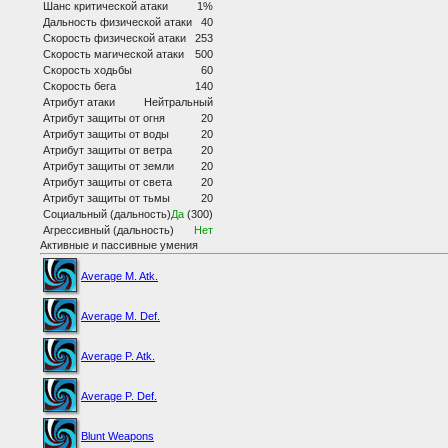
Шанс критической атаки
1%
Дальность физической атаки
40
Скорость физической атаки
253
Скорость магической атаки
500
Скорость ходьбы
60
Скорость бега
140
Атрибут атаки
Нейтральный
Атрибут защиты от огня
20
Атрибут защиты от воды
20
Атрибут защиты от ветра
20
Атрибут защиты от земли
20
Атрибут защиты от света
20
Атрибут защиты от тьмы
20
Социальный (дальность)
Да
(300)
Агрессивный (дальность)
Нет
Активные и пассивные умения
Average M. Atk.
Average M. Def.
Average P. Atk.
Average P. Def.
Blunt Weapons