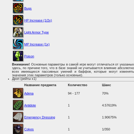
Bugs
HP Increase (1/2x)
Light Armor Type
MP Increase (1x)
Poison
Внимание!
Основные параметры в самой игре могут отличаться от указаных
здесь, по причине того, что в базе знаний не учитывается влияние абсолютно
всех имеющихся пассивных умений и баффов, которые могут изменять
значения этих параметров (только основные).
Дроп (рейты x1)
Название предмета
Количество
Шанс
Adena
94 - 177
70%
Antidote
1
4.57619%
Emergency Dressing
1
1.90675%
Cokes
1
1/350