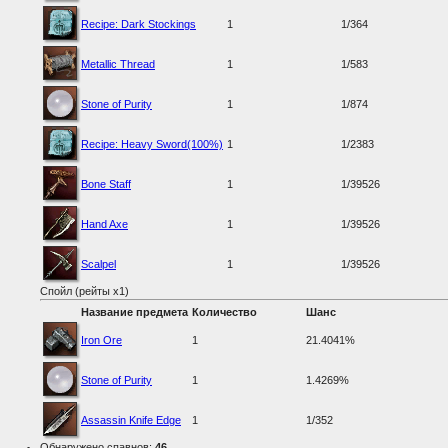
Recipe: Dark Stockings
1
1/364
Metallic Thread
1
1/583
Stone of Purity
1
1/874
Recipe: Heavy Sword(100%)
1
1/2383
Bone Staff
1
1/39526
Hand Axe
1
1/39526
Scalpel
1
1/39526
Спойл (рейты x1)
Название предмета
Количество
Шанс
Iron Ore
1
21.4041%
Stone of Purity
1
1.4269%
Assassin Knife Edge
1
1/352
Обнаружено спавнов:
46
.