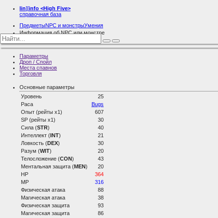
lin
][
info
<High Five>
справочная база
Предметы
NPC и монстры
Умения
Информация об NPC или монстре
Poison Araneid
Параметры
Дроп / Спойл
Места спавнов
Торговля
Основные параметры
Уровень
25
Раса
Bugs
Опыт (рейты х1)
607
SP (рейты х1)
30
Сила (
STR
)
40
Интеллект (
INT
)
21
Ловкость (
DEX
)
30
Разум (
WIT
)
20
Телосложение (
CON
)
43
Ментальная защита (
MEN
)
20
HP
364
MP
316
Физическая атака
88
Магическая атака
38
Физическая защита
93
Магическая защита
86