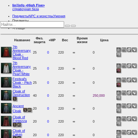
lin
][
info
<High Five>
справочная база
Предметы
NPC и монстры
Умения
Предметы
Броня
Плащи
Физ.
Время
Название
+MP
Вес
Цена
защита
жизни
7th
Anniversary
25
0
220
∞
0
Cloak -
Blood Red
7th
Anniversary
25
0
220
∞
0
Cloak -
Pearl White
Festival's
Cloak - Pitch
25
0
220
∞
0
Black
Cloak of
Destruction
40
0
220
∞
250,000
Ancient
20
0
220
∞
0
Cloak
Cloak of
Frintezza
20
0
220
∞
0
Cloak of
Zaken
20
0
220
∞
0