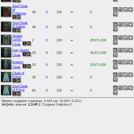
Soul Cloak
of
40
0
110
∞
0
Frintezza
Soul Cloak
of Zaken
40
0
110
∞
0
Sealed
Lord's
2
0
220
∞
28,671,000
Cloak
Holy Spirit's
20
0
220
∞
28,671,000
Cloak
Knight's
20
0
220
∞
28,671,000
Cloak
Cloak of
Freya
30
0
220
∞
0
Soul Cloak
of Freya
60
0
110
∞
0
Время создания страницы: 0.424 сек. (0.004 / 0.421).
lin
][
info
, версия:
2.3.HF.J
. Создано Gaikotsu ©