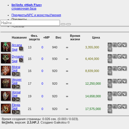
lin
][
info
<High Five>
справочная база
Предметы
NPC и монстры
Умения
Предметы
Броня
Сигилы
Физ.
Время
Название
+MP
Вес
Цена
защита
жизни
Arcana
13
0
940
∞
3,355,000
Sigil
Dynasty
15
0
930
∞
6,404,000
Sigil
Moirai
Sigil
16
0
920
∞
8,839,000
Vesper
Sigil
17
0
920
∞
12,250,000
Vorpal
Sigil
19
0
920
∞
14,658,000
Elegia
Sigil
21
0
920
∞
17,575,000
Время создания страницы: 0.026 сек. (0.003 / 0.023).
lin
][
info
, версия:
2.3.HF.J
. Создано Gaikotsu ©