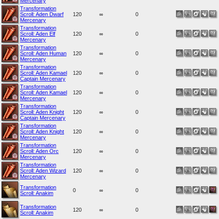
Mercenary
Transformation
Scroll: Aden Dwarf
120
∞
0
Mercenary
Transformation
Scroll: Aden Elf
120
∞
0
Mercenary
Transformation
Scroll: Aden Human
120
∞
0
Mercenary
Transformation
Scroll: Aden Kamael
120
∞
0
Captain Mercenary
Transformation
Scroll: Aden Kamael
120
∞
0
Mercenary
Transformation
Scroll: Aden Knight
120
∞
0
Captain Mercenary
Transformation
Scroll: Aden Knight
120
∞
0
Mercenary
Transformation
Scroll: Aden Orc
120
∞
0
Mercenary
Transformation
Scroll: Aden Wizard
120
∞
0
Mercenary
Transformation
0
∞
0
Scroll: Anakim
Transformation
120
∞
0
Scroll: Anakim