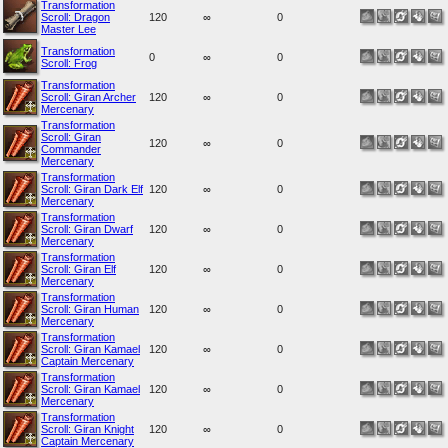
Transformation
Scroll: Dragon
120
∞
0
Master Lee
Transformation
0
∞
0
Scroll: Frog
Transformation
Scroll: Giran Archer
120
∞
0
Mercenary
Transformation
Scroll: Giran
120
∞
0
Commander
Mercenary
Transformation
Scroll: Giran Dark Elf
120
∞
0
Mercenary
Transformation
Scroll: Giran Dwarf
120
∞
0
Mercenary
Transformation
Scroll: Giran Elf
120
∞
0
Mercenary
Transformation
Scroll: Giran Human
120
∞
0
Mercenary
Transformation
Scroll: Giran Kamael
120
∞
0
Captain Mercenary
Transformation
Scroll: Giran Kamael
120
∞
0
Mercenary
Transformation
Scroll: Giran Knight
120
∞
0
Captain Mercenary