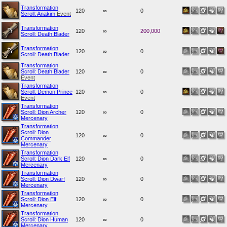
Transformation
120
∞
0
Scroll: Anakim
Event
Transformation
120
∞
200,000
Scroll: Death Blader
Transformation
120
∞
0
Scroll: Death Blader
Transformation
Scroll: Death Blader
120
∞
0
Event
Transformation
Scroll: Demon Prince
120
∞
0
Event
Transformation
Scroll: Dion Archer
120
∞
0
Mercenary
Transformation
Scroll: Dion
120
∞
0
Commander
Mercenary
Transformation
Scroll: Dion Dark Elf
120
∞
0
Mercenary
Transformation
Scroll: Dion Dwarf
120
∞
0
Mercenary
Transformation
Scroll: Dion Elf
120
∞
0
Mercenary
Transformation
Scroll: Dion Human
120
∞
0
Mercenary