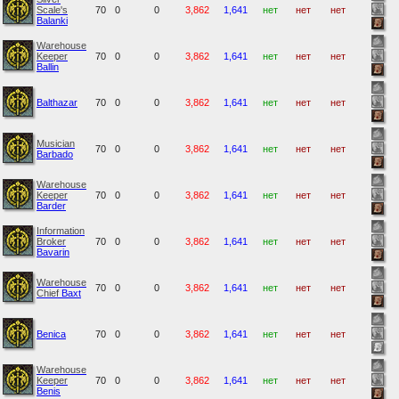
Scale's
70
0
0
3,862
1,641
нет
нет
нет
Balanki
Warehouse
Keeper
70
0
0
3,862
1,641
нет
нет
нет
Ballin
Balthazar
70
0
0
3,862
1,641
нет
нет
нет
Musician
70
0
0
3,862
1,641
нет
нет
нет
Barbado
Warehouse
Keeper
70
0
0
3,862
1,641
нет
нет
нет
Barder
Information
Broker
70
0
0
3,862
1,641
нет
нет
нет
Bavarin
Warehouse
70
0
0
3,862
1,641
нет
нет
нет
Chief
Baxt
Benica
70
0
0
3,862
1,641
нет
нет
нет
Warehouse
Keeper
70
0
0
3,862
1,641
нет
нет
нет
Benis