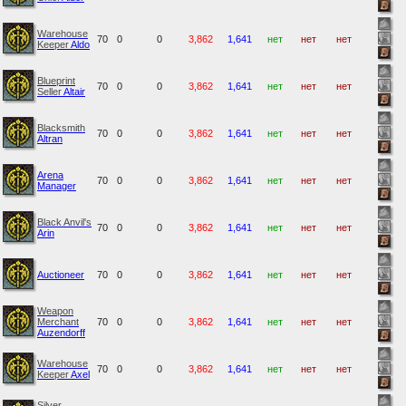
Warehouse
70
0
0
3,862
1,641
нет
нет
нет
Keeper
Aldo
Blueprint
70
0
0
3,862
1,641
нет
нет
нет
Seller
Altair
Blacksmith
70
0
0
3,862
1,641
нет
нет
нет
Altran
Arena
70
0
0
3,862
1,641
нет
нет
нет
Manager
Black Anvil's
70
0
0
3,862
1,641
нет
нет
нет
Arin
Auctioneer
70
0
0
3,862
1,641
нет
нет
нет
Weapon
Merchant
70
0
0
3,862
1,641
нет
нет
нет
Auzendorff
Warehouse
70
0
0
3,862
1,641
нет
нет
нет
Keeper
Axel
Silver