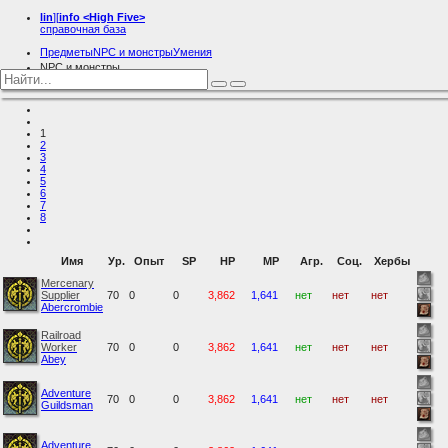
lin
][
info
<High Five>
справочная база
Предметы
NPC и монстры
Умения
NPC и монстры
Dwarves
1
2
3
4
5
6
7
8
Имя
Ур.
Опыт
SP
HP
MP
Агр.
Соц.
Хербы
Mercenary
Supplier
70
0
0
3,862
1,641
нет
нет
нет
Abercrombie
Railroad
Worker
70
0
0
3,862
1,641
нет
нет
нет
Abey
Adventure
70
0
0
3,862
1,641
нет
нет
нет
Guildsman
Adventure