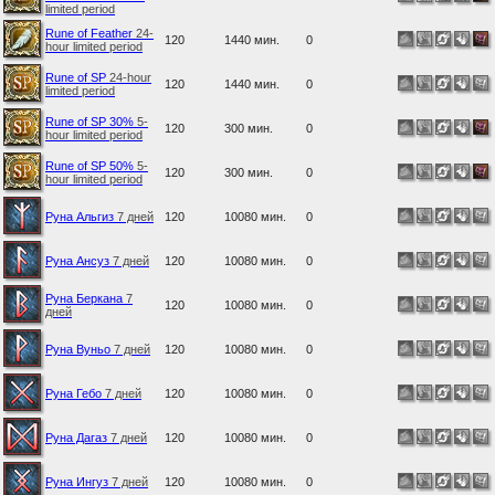
limited period
Rune of Feather
24-
120
1440 мин.
0
hour limited period
Rune of SP
24-hour
120
1440 мин.
0
limited period
Rune of SP 30%
5-
120
300 мин.
0
hour limited period
Rune of SP 50%
5-
120
300 мин.
0
hour limited period
Руна Альгиз
7 дней
120
10080 мин.
0
Руна Ансуз
7 дней
120
10080 мин.
0
Руна Беркана
7
120
10080 мин.
0
дней
Руна Вуньо
7 дней
120
10080 мин.
0
Руна Гебо
7 дней
120
10080 мин.
0
Руна Дагаз
7 дней
120
10080 мин.
0
Руна Ингуз
7 дней
120
10080 мин.
0