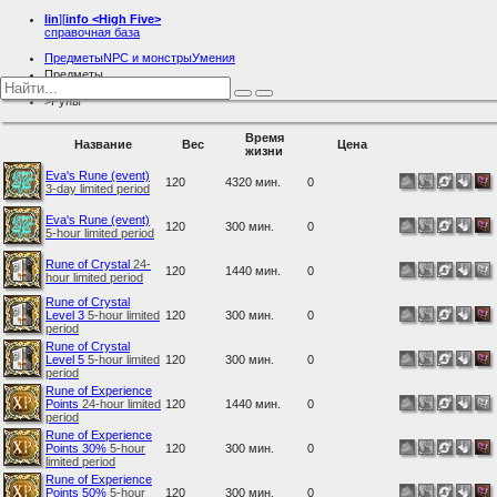
lin
][
info
<High Five>
справочная база
Предметы
NPC и монстры
Умения
Предметы
Разное
Руны
Время
Название
Вес
Цена
жизни
Eva's Rune (event)
120
4320 мин.
0
3-day limited period
Eva's Rune (event)
120
300 мин.
0
5-hour limited period
Rune of Crystal
24-
120
1440 мин.
0
hour limited period
Rune of Crystal
Level 3
5-hour limited
120
300 мин.
0
period
Rune of Crystal
Level 5
5-hour limited
120
300 мин.
0
period
Rune of Experience
Points
24-hour limited
120
1440 мин.
0
period
Rune of Experience
Points 30%
5-hour
120
300 мин.
0
limited period
Rune of Experience
Points 50%
5-hour
120
300 мин.
0