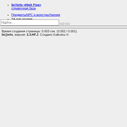
lin
][
info
<High Five>
справочная база
Предметы
NPC и монстры
Умения
SA для оружия
Дуалы
Время создания страницы: 0.003 сек. (0.002 / 0.001).
lin
][
info
, версия:
2.3.HF.J
. Создано Gaikotsu ©